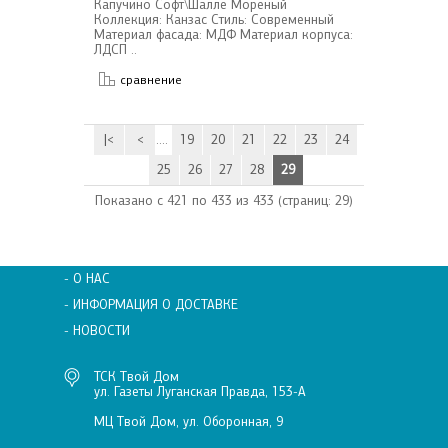
Капучино Софт\Шалле Мореный
Коллекция: Канзас Стиль: Современный
Материал фасада: МДФ Материал корпуса:
ЛДСП ..
сравнение
|<
<
....
19
20
21
22
23
24
25
26
27
28
29
Показано с 421 по 433 из 433 (страниц: 29)
- О НАС
- ИНФОРМАЦИЯ О ДОСТАВКЕ
- НОВОСТИ
ТСК Твой Дом
ул. Газеты Луганская Правда, 153-А
МЦ Твой Дом, ул. Оборонная, 9