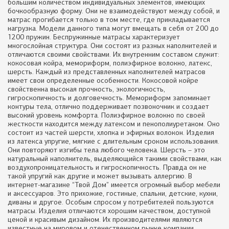
большим количеством индивидуальных элементов, имеющих
бочкообразную форму. Они не взаимодействуют между собой, и
матрас прогибается только в том месте, где прикладывается
нагрузка. Модели данного типа могут вмещать в себя от 200 до
1200 пружин. Беспружинные матрасы характеризует
многослойная структура. Они состоят из разных наполнителей и
отличаются своими свойствами. Их внутренним составом служит:
кокосовая койра, мемориформ, полиэфирное волокно, латекс,
шерсть. Каждый из представленных наполнителей матрасов
имеет свои определенные особенности. Кокосовой койре
свойственна высокая прочность, экологичность,
гигроскопичность и долговечность. Мемориформ запоминает
контуры тела, отлично поддерживает позвоночник и создает
высокий уровень комфорта. Полиэфирное волокно по своей
жесткости находится между латексом и пенополиуретаном. Оно
состоит из частей шерсти, хлопка и эфирных волокон. Изделия
из латекса упругие, мягкие с длительным сроком использования.
Они повторяют изгибы тела любого человека. Шерсть – это
натуральный наполнитель, выделяющийся такими свойствами, как
воздухопроницательность и гигроскопичность. Правда он не
такой упругий как другие и может вызывать аллергию. В
интернет-магазине “Твой Дом” имеется огромный выбор мебели
и аксессуаров. Это прихожие, гостиные, спальни, детские, кухни,
диваны и другое. Особым спросом у потребителей пользуются
матрасы. Изделия отличаются хорошим качеством, доступной
ценой и красивым дизайном. Их производителями являются
известные на мировом и отечественном рынке компании.