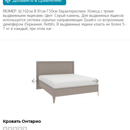
РАЗМЕР: Ш.102см В.91см Г.50см Характеристики: Комод с тремя
выдвижными ящиками; Цвет: Серый камень; Для выдвижных ящиков
используется система скрытых направляющих Quadro со встроенным
демпфером (Германия, Hettih); В выдвижные ящики класть не более 5-
7 кг в каждый, при этом наг..
Кровать Онтарио