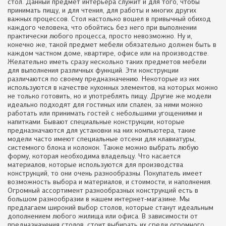
стол. Данный предмет интерьера служит и для того, чтобы
принимать пищу, и для чтения, для работы и многих других
важных процессов. Стол настолько вошел в привычный обиход
каждого человека, что обойтись без него при выполнении
практически любого процесса, просто невозможно. Ну и,
конечно же, такой предмет мебели обязательно должен быть в
каждом частном доме, квартире, офисе или на производстве.
Желательно иметь сразу несколько таких предметов мебели
для выполнения различных функций. Эти конструкции
различаются по своему предназначению. Некоторые из них
используются в качестве кухонных элементов, на которых можно
не только готовить, но и употреблять пищу. Другие же модели
идеально подходят для гостиных или спален, за ними можно
работать или принимать гостей с небольшими угощениями и
напитками. Бывают специальные конструкции, которые
предназначаются для установки на них компьютера, такие
модели часто имеют специальные отсеки для клавиатуры,
системного блока и колонок. Также можно выбрать любую
форму, которая необходима владельцу. Что касается
материалов, которые используются для производства
конструкций, то они очень разнообразны. Покупатель имеет
возможность выбора и материалов, и стоимости, и наполнения.
Огромный ассортимент разнообразных конструкций есть в
большом разнообразии в нашем интернет-магазине. Мы
предлагаем широкий выбор столов, которые станут идеальным
дополнением любого жилища или офиса. В зависимости от
предназначения столов, стоит выбирать их среди огромного