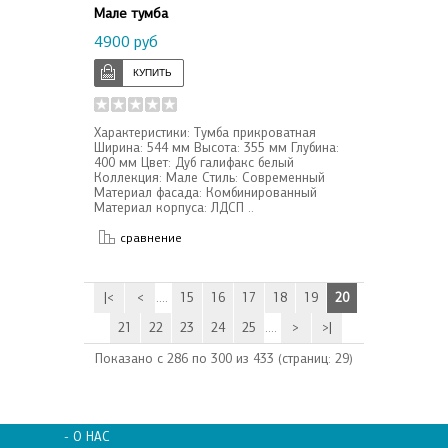
Мале тумба
4900 руб
Характеристики: Тумба прикроватная
Ширина: 544 мм Высота: 355 мм Глубина:
400 мм Цвет: Дуб галифакс белый
Коллекция: Мале Стиль: Современный
Материал фасада: Комбинированный
Материал корпуса: ЛДСП ..
сравнение
|<
<
....
15
16
17
18
19
20
21
22
23
24
25
....
>
>|
Показано с 286 по 300 из 433 (страниц: 29)
- О НАС