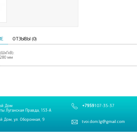
ИЕ
ОТЗЫВЫ (0)
(ШхГхВ):
1280 мм
+7959
107-35-37
ой Дом
еты Луганская Правда, 153-А
й Дом, ул. Оборонная, 9
tvoi.dom.lg@gmail.com