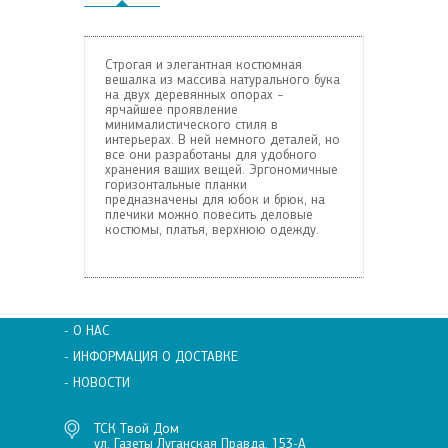
Строгая и элегантная костюмная
вешалка из массива натурального бука
на двух деревянных опорах −
ярчайшее проявление
минималистического стиля в
интерьерах. В ней немного деталей, но
все они разработаны для удобного
хранения ваших вещей. Эргономичные
горизонтальные планки
предназначены для юбок и брюк, на
плечики можно повесить деловые
костюмы, платья, верхнюю одежду.
- О НАС
- ИНФОРМАЦИЯ О ДОСТАВКЕ
- НОВОСТИ
ТСК Твой Дом
ул. Газеты Луганская Правда, 153-А