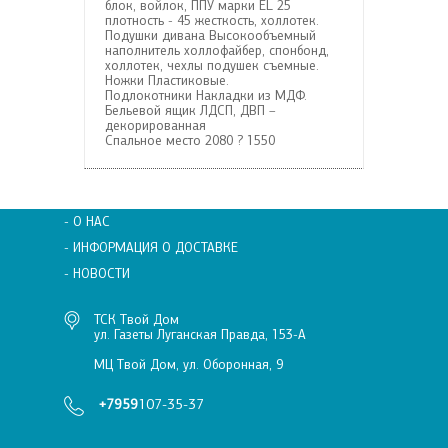
блок, войлок, ППУ марки EL 25
плотность - 45 жесткость, холлотек.
Подушки дивана
Высокообъемный
наполнитель холлофайбер, спонбонд,
холлотек, чехлы подушек съемные.
Ножки
Пластиковые.
Подлокотники
Накладки из МДФ.
Бельевой ящик
ЛДСП, ДВП –
декорированная
Спальное место
2080 ? 1550
- О НАС
- ИНФОРМАЦИЯ О ДОСТАВКЕ
- НОВОСТИ
ТСК Твой Дом
ул. Газеты Луганская Правда, 153-А
МЦ Твой Дом, ул. Оборонная, 9
+7959
107-35-37