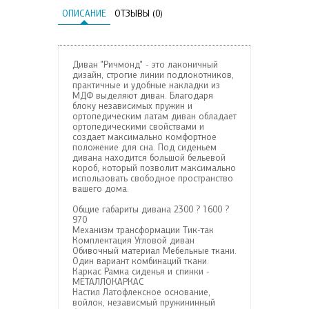
ОПИСАНИЕ
ОТЗЫВЫ (0)
Диван "Ричмонд" - это лаконичный
дизайн, строгие линии подлокотников,
практичные и удобные накладки из
МДФ выделяют диван. Благодаря
блоку независимых пружин и
ортопедическим латам диван обладает
ортопедическими свойствами и
создает максимально комфортное
положение для сна. Под сиденьем
дивана находится большой бельевой
короб, который позволит максимально
использовать свободное пространство
вашего дома.
Общие габариты дивана
2300 ? 1600 ?
970
Механизм трансформации
Тик-так
Комплектация
Угловой диван
Обивочный материал
Мебельные ткани.
Один вариант комбинаций ткани.
Каркас
Рамка сиденья и спинки -
МЕТАЛЛОКАРКАС
Настил
Латофлексное основание,
войлок, независмый пружининный