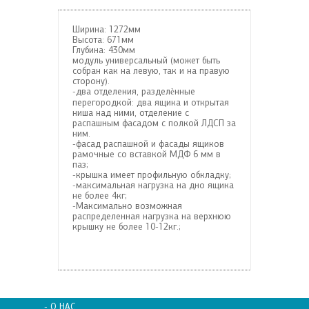
Ширина: 1272мм
Высота: 671мм
Глубина: 430мм
модуль универсальный (может быть
собран как на левую, так и на правую
сторону).
-два отделения, разделѐнные
перегородкой: два ящика и открытая
ниша над ними, отделение с
распашным фасадом с полкой ЛДСП за
ним.
-фасад распашной и фасады ящиков
рамочные со вставкой МДФ 6 мм в
паз;
-крышка имеет профильную обкладку;
-максимальная нагрузка на дно ящика
не более 4кг;
-Максимально возможная
распределенная нагрузка на верхнюю
крышку не более 10-12кг.;
- О НАС