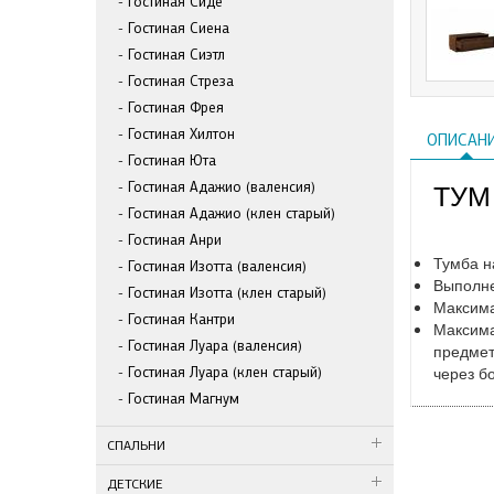
Гостиная Сиде
Гостиная Сиена
Гостиная Сиэтл
Гостиная Стреза
Гостиная Фрея
Гостиная Хилтон
ОПИСАН
Гостиная Юта
Гостиная Адажио (валенсия)
ТУМ
Гостиная Адажио (клен старый)
Гостиная Анри
Тумба н
Гостиная Изотта (валенсия)
Выполне
Гостиная Изотта (клен старый)
Максима
Гостиная Кантри
Максима
Гостиная Луара (валенсия)
предмет
через б
Гостиная Луара (клен старый)
Гостиная Магнум
СПАЛЬНИ
ДЕТСКИЕ