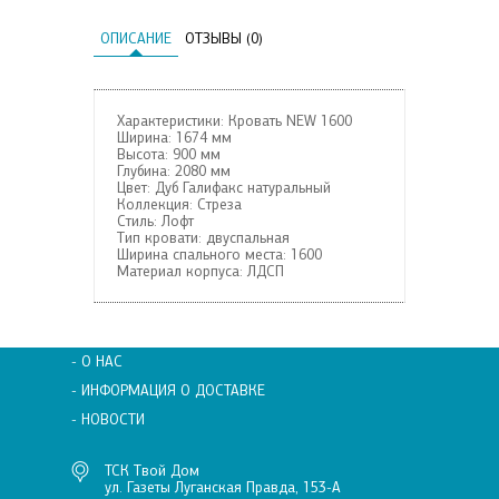
ОПИСАНИЕ
ОТЗЫВЫ (0)
Характеристики: Кровать NEW 1600
Ширина:
1674 мм
Высота:
900 мм
Глубина:
2080 мм
Цвет:
Дуб Галифакс натуральный
Коллекция:
Стреза
Стиль:
Лофт
Тип кровати:
двуспальная
Ширина спального места:
1600
Материал корпуса:
ЛДСП
- О НАС
- ИНФОРМАЦИЯ О ДОСТАВКЕ
- НОВОСТИ
ТСК Твой Дом
ул. Газеты Луганская Правда, 153-А