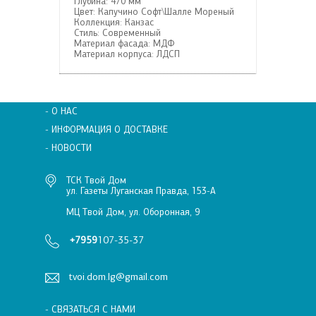
Глубина:
470 мм
Цвет:
Капучино Софт\Шалле Мореный
Коллекция:
Канзас
Стиль:
Современный
Материал фасада:
МДФ
Материал корпуса:
ЛДСП
- О НАС
- ИНФОРМАЦИЯ О ДОСТАВКЕ
- НОВОСТИ
ТСК Твой Дом
ул. Газеты Луганская Правда, 153-А
МЦ Твой Дом, ул. Оборонная, 9
+7959
107-35-37
tvoi.dom.lg@gmail.com
- СВЯЗАТЬСЯ С НАМИ