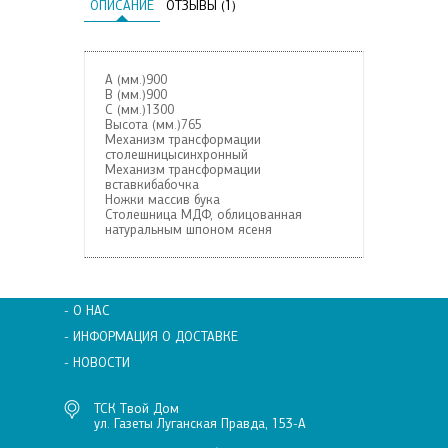
ОПИСАНИЕ
ОТЗЫВЫ (1)
А (мм.)900
В (мм.)900
С (мм.)1300
Высота (мм.)765
Механизм трансформации
столешницысинхронный
Механизм трансформации
вставкибабочка
Ножки массив бука
Столешница МДФ, облицованная
натуральным шпоном ясеня
- О НАС
- ИНФОРМАЦИЯ О ДОСТАВКЕ
- НОВОСТИ
ТСК Твой Дом
ул. Газеты Луганская Правда, 153-А