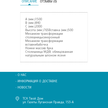
ОПИСАНИЕ
ОТЗЫВЫ (0)
А (мм.)1500
В (мм.)840
С (мм.)2000
Высота (мм.)765Вставка (мм.)500
Механизм трансформации
столешницысинхронный
Механизм трансформации
вставкибабочка
Ножки массив бука
Столешница МДФ, облицованная
натуральным шпоном ясеня
- О НАС
- ИНФОРМАЦИЯ О ДОСТАВКЕ
- НОВОСТИ
ТСК Твой Дом
ул. Газеты Луганская Правда, 153-А