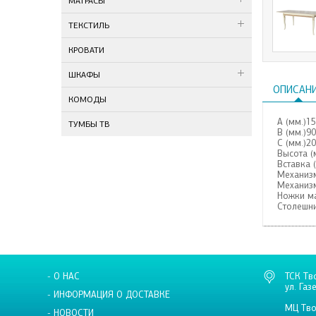
МАТРАСЫ
ТЕКСТИЛЬ
КРОВАТИ
ШКАФЫ
ОПИСАН
КОМОДЫ
А (мм.)1
ТУМБЫ ТВ
В (мм.)9
С (мм.)2
Высота (
Вставка 
Механиз
Механиз
Ножки м
Столешни
- О НАС
ТСК Тв
ул. Газ
- ИНФОРМАЦИЯ О ДОСТАВКЕ
МЦ Тво
- НОВОСТИ