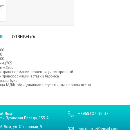
ИЕ
ОТЗЫВЫ (0)
500
00
000
мм.)765
(мм.)500
м трансформации столешницы синхронный
м трансформации вставки бабочка
ассив бука
ца МДФ, облицованная натуральным шпоном ясеня.
+7959
107-35-37
ой Дом
еты Луганская Правда, 153-А
й Дом, ул. Оборонная, 9
tvoi.dom.lg@gmail.com