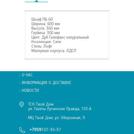
Шкаф ПБ-60
Ширина:
600 мм
Высота:
360 мм
Глубина:
300 мм
Цвет:
Дуб Галифакс натуральный
Коллекция:
Сити
Стиль:
Лофт
Материал корпуса:
ЛДСП
- О НАС
- ИНФОРМАЦИЯ О ДОСТАВКЕ
- НОВОСТИ
ТСК Твой Дом
ул. Газеты Луганская Правда, 153-А
МЦ Твой Дом, ул. Оборонная, 9
+7959
107-35-37