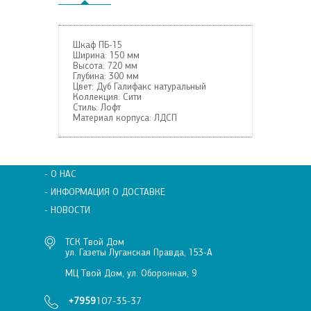
Шкаф ПБ-15
Ширина:
150 мм
Высота:
720 мм
Глубина:
300 мм
Цвет:
Дуб Галифакс натуральный
Коллекция:
Сити
Стиль:
Лофт
Материал корпуса:
ЛДСП
- О НАС
- ИНФОРМАЦИЯ О ДОСТАВКЕ
- НОВОСТИ
ТСК Твой Дом
ул. Газеты Луганская Правда, 153-А
МЦ Твой Дом, ул. Оборонная, 9
+7959
107-35-37