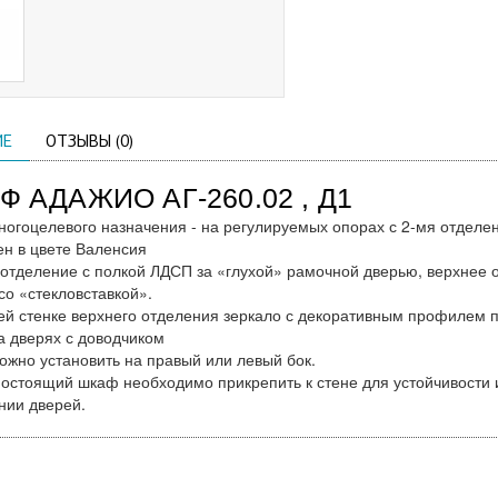
ИЕ
ОТЗЫВЫ (0)
Ф АДАЖИО АГ-260.02 , Д1
огоцелевого назначения - на регулируемых опорах с 2-мя отделе
н в цвете Валенсия
отделение с полкой ЛДСП за «глухой» рамочной дверью, верхнее о
со «стекловставкой».
ей стенке верхнего отделения зеркало с декоративным профилем 
а дверях с доводчиком
ожно установить на правый или левый бок.
остоящий шкаф необходимо прикрепить к стене для устойчивости
нии дверей.