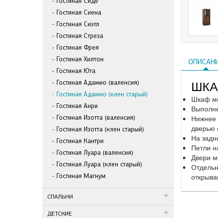
Гостиная Сиде
Гостиная Сиена
Гостиная Сиэтл
Гостиная Стреза
Гостиная Фрея
Гостиная Хилтон
ОПИСАН
Гостиная Юта
Гостиная Адажио (валенсия)
ШКА
Гостиная Адажио (клен старый)
Шкаф мн
Гостиная Анри
Выполне
Нижнее 
Гостиная Изотта (валенсия)
дверью 
Гостиная Изотта (клен старый)
На задн
Гостиная Кантри
Петли н
Гостиная Луара (валенсия)
Двери м
Гостиная Луара (клен старый)
Отдельн
открыва
Гостиная Магнум
СПАЛЬНИ
ДЕТСКИЕ