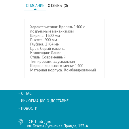
ОПИСАНИЕ
ОТЗЫВЫ (0)
Характеристики: Кровать 1400 с
подъемным механизмом
Ширина:
1600 мм
Высота:
900 мм
Глубина:
2164 мм
Цвет:
Серый камень
Коллекция:
Лацио
Стиль:
Современный
Тип кровати:
двуспальная
Ширина спального места:
1400
Материал корпуса:
Комбинированный
- О НАС
- ИНФОРМАЦИЯ О ДОСТАВКЕ
- НОВОСТИ
ТСК Твой Дом
ул. Газеты Луганская Правда, 153-А