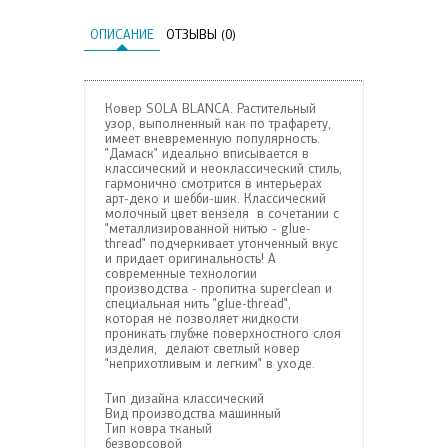
ОПИСАНИЕ
ОТЗЫВЫ (0)
Ковер SOLA BLANCA. Растительный
узор, выполненный как по трафарету,
имеет вневременную популярность.
"Дамаск" идеально вписывается в
классический и неоклассический стиль,
гармонично смотрится в интерьерах
арт-деко и шебби-шик. Классический
молочный цвет вензеля в сочетании с
"металлизированной нитью - glue-
thread" подчеркивает утонченный вкус
и придает оригинальность! А
современные технологии
производства - пропитка superclean и
специальная нить "glue-thread",
которая не позволяет жидкости
проникать глубже поверхностного слоя
изделия, делают светлый ковер
"неприхотливым и легким" в уходе.
Тип дизайна
классический
Вид производства
машинный
Тип ковра
тканый
безворсовой