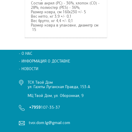
Состав
акрил (PC) - 36%, хлопок (CO) -
28%, полиэстер (PES) - 36%,
Размер ковра, см
160х230 +/- 5
Вес нетто, кг
3,9 +/- 0,1
Вес брутто, кг
4,4 +/- 0,1
Размер ковра в упаковке, диаметр см
15
- О НАС
- ИНФОРМАЦИЯ О ДОСТАВКЕ
- НОВОСТИ
ТСК Твой Дом
ул. Газеты Луганская Правда, 153-А
МЦ Твой Дом, ул. Оборонная, 9
+7959
107-35-37
tvoi.dom.lg@gmail.com