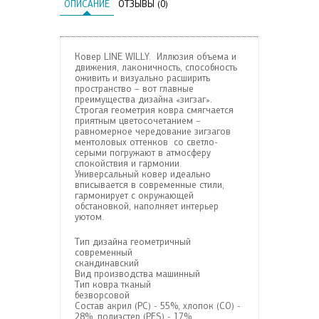
ОПИСАНИЕ
ОТЗЫВЫ (0)
Ковер LINE WILLY. Иллюзия объема и
движения, лаконичность, способность
оживить и визуально расширить
пространство – вот главные
преимущества дизайна «зигзаг».
Строгая геометрия ковра смягчается
приятным цветосочетанием –
равномерное чередование зигзагов
ментоловых оттенков со светло-
серыми погружают в атмосферу
спокойствия и гармонии.
Универсальный ковер идеально
вписывается в современные стили,
гармонирует с окружающей
обстановкой, наполняет интерьер
уютом.
Тип дизайна
геометричный
современный
скандинавский
Вид производства
машинный
Тип ковра
тканый
безворсовой
Состав
акрил (PC) - 55%, хлопок (CO) -
28%, полиэстер (PES) - 17%,