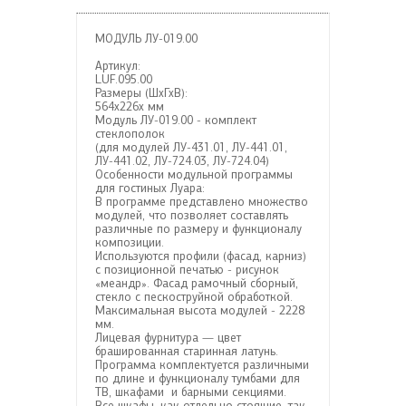
МОДУЛЬ ЛУ-019.00
Артикул:
LUF.095.00
Размеры (ШхГхВ):
564х226х мм
Модуль ЛУ-019.00 - комплект
стеклополок
(для модулей ЛУ-431.01, ЛУ-441.01,
ЛУ-441.02, ЛУ-724.03, ЛУ-724.04)
Особенности модульной программы
для гостиных Луара:
В программе представлено множество
модулей, что позволяет составлять
различные по размеру и функционалу
композиции.
Используются профили (фасад, карниз)
с позиционной печатью - рисунок
«меандр». Фасад рамочный сборный,
стекло с пескоструйной обработкой.
Максимальная высота модулей - 2228
мм.
Лицевая фурнитура — цвет
брашированная старинная латунь.
Программа комплектуется различными
по длине и функционалу тумбами для
ТВ, шкафами и барными секциями.
Все шкафы, как отдельно стоящие, так