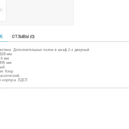
ИЕ
ОТЗЫВЫ (0)
истики: Дополнительные полки в шкаф 2-х дверный
828 мм
16 мм
495 мм
лый
я:
Клер
ассический
 корпуса:
ЛДСП