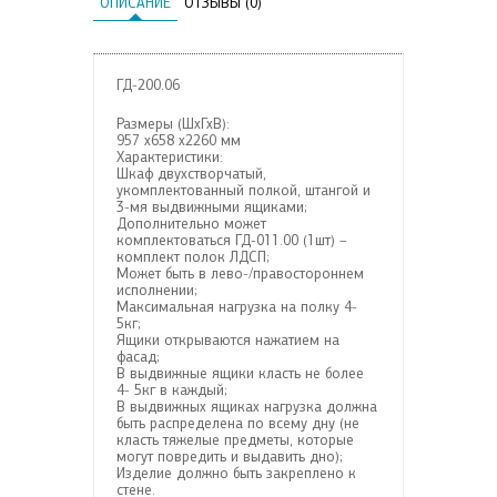
ОПИСАНИЕ
ОТЗЫВЫ (0)
ГД-200.06
Размеры (ШхГхВ):
957 х658 х2260 мм
Характеристики:
Шкаф двухстворчатый,
укомплектованный полкой, штангой и
3-мя выдвижными ящиками;
Дополнительно может
комплектоваться ГД-011.00 (1шт) –
комплект полок ЛДСП;
Может быть в лево-/правостороннем
исполнении;
Максимальная нагрузка на полку 4-
5кг;
Ящики открываются нажатием на
фасад;
В выдвижные ящики класть не более
4- 5кг в каждый;
В выдвижных ящиках нагрузка должна
быть распределена по всему дну (не
класть тяжелые предметы, которые
могут повредить и выдавить дно);
Изделие должно быть закреплено к
стене.