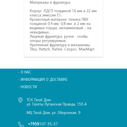
Материалы и фурнитура:
Корпус: ЛДСП толщиной 16 мм и 22 мм
класса эмиссии Е1;
Кромочный материал: пленка ПВХ
толщиной 0,4 мм, 0,8 мм и 2 мм на
видимых торцах, меламиновый – на
невидимых;
Лицевая фурнитура: ручки - скобы,
опоры регулируемые;
Крепежная фурнитура и механизмы:
Titus, Hettich, Hafele, Слорос, МакМарт.
- О НАС
- ИНФОРМАЦИЯ О ДОСТАВКЕ
- НОВОСТИ
ТСК Твой Дом
ул. Газеты Луганская Правда, 153-А
МЦ Твой Дом, ул. Оборонная, 9
+7959
107-35-37