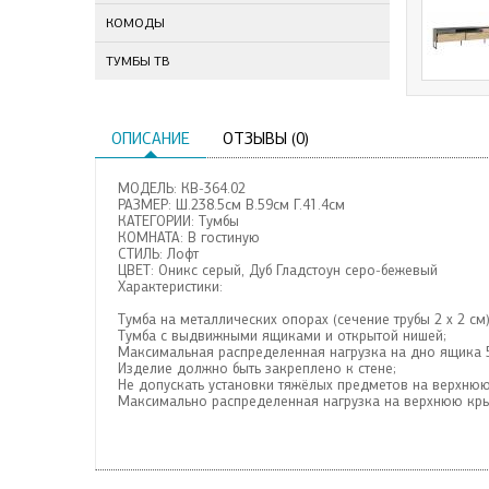
КОМОДЫ
ТУМБЫ ТВ
ОПИСАНИЕ
ОТЗЫВЫ (0)
МОДЕЛЬ: КВ-364.02
РАЗМЕР: Ш.238.5см В.59см Г.41.4см
КАТЕГОРИИ: Тумбы
КОМНАТА: В гостиную
СТИЛЬ: Лофт
ЦВЕТ: Оникс серый, Дуб Гладстоун серо-бежевый
Характеристики:
Тумба на металлических опорах (сечение трубы 2 х 2 см)
Тумба с выдвижными ящиками и открытой нишей;
Максимальная распределенная нагрузка на дно ящика 5
Изделие должно быть закреплено к стене;
Не допускать установки тяжёлых предметов на верхню
Максимально распределенная нагрузка на верхнюю кры