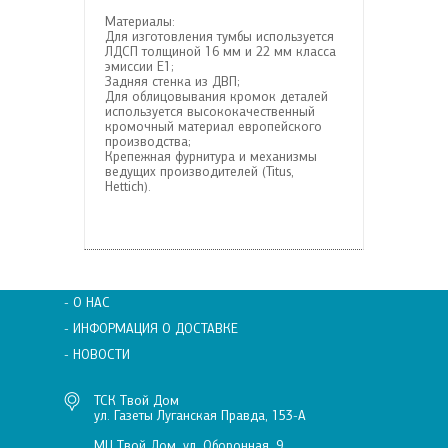
Материалы:
Для изготовления тумбы используется
ЛДСП толщиной 16 мм и 22 мм класса
эмиссии Е1;
Задняя стенка из ДВП;
Для облицовывания кромок деталей
используется высококачественный
кромочный материал европейского
производства;
Крепежная фурнитура и механизмы
ведущих производителей (Titus,
Hettich).
- О НАС
- ИНФОРМАЦИЯ О ДОСТАВКЕ
- НОВОСТИ
ТСК Твой Дом
ул. Газеты Луганская Правда, 153-А
МЦ Твой Дом, ул. Оборонная, 9