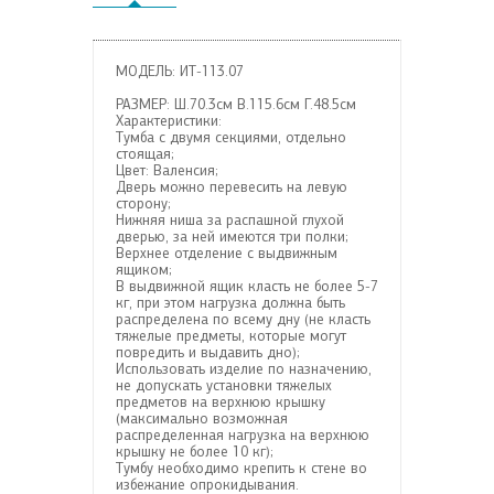
МОДЕЛЬ: ИТ-113.07
РАЗМЕР: Ш.70.3см В.115.6см Г.48.5см
Характеристики:
Тумба с двумя секциями, отдельно
стоящая;
Цвет: Валенсия;
Дверь можно перевесить на левую
сторону;
Нижняя ниша за распашной глухой
дверью, за ней имеются три полки;
Верхнее отделение с выдвижным
ящиком;
В выдвижной ящик класть не более 5-7
кг, при этом нагрузка должна быть
распределена по всему дну (не класть
тяжелые предметы, которые могут
повредить и выдавить дно);
Использовать изделие по назначению,
не допускать установки тяжелых
предметов на верхнюю крышку
(максимально возможная
распределенная нагрузка на верхнюю
крышку не более 10 кг);
Тумбу необходимо крепить к стене во
избежание опрокидывания.