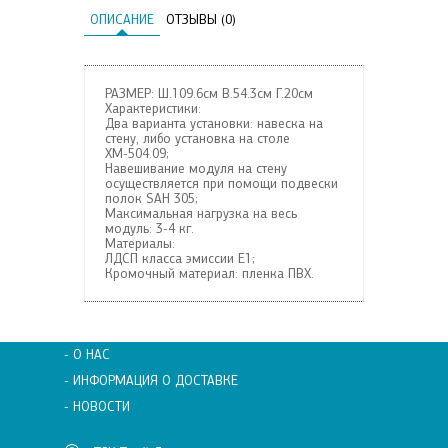
ОПИСАНИЕ
ОТЗЫВЫ (0)
РАЗМЕР: Ш.109.6см В.54.3см Г.20см
Характеристики:
Два варианта установки: навеска на
стену, либо установка на столе
ХМ-504.09;
Навешивание модуля на стену
осуществляется при помощи подвески
полок SAH 305;
Максимальная нагрузка на весь
модуль: 3-4 кг.
Материалы:
ЛДСП класса эмиссии Е1;
Кромочный материал: пленка ПВХ.
- О НАС
- ИНФОРМАЦИЯ О ДОСТАВКЕ
- НОВОСТИ