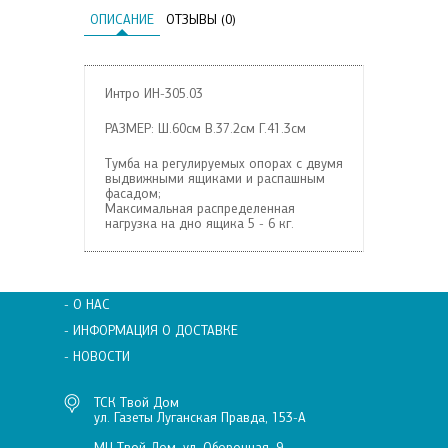
ОПИСАНИЕ
ОТЗЫВЫ (0)
Интро ИН-305.03
РАЗМЕР: Ш.60см В.37.2см Г.41.3см
Тумба на регулируемых опорах с двумя
выдвижными ящиками и распашным
фасадом;
Максимальная распределенная
нагрузка на дно ящика 5 - 6 кг.
- О НАС
- ИНФОРМАЦИЯ О ДОСТАВКЕ
- НОВОСТИ
ТСК Твой Дом
ул. Газеты Луганская Правда, 153-А
МЦ Твой Дом, ул. Оборонная, 9