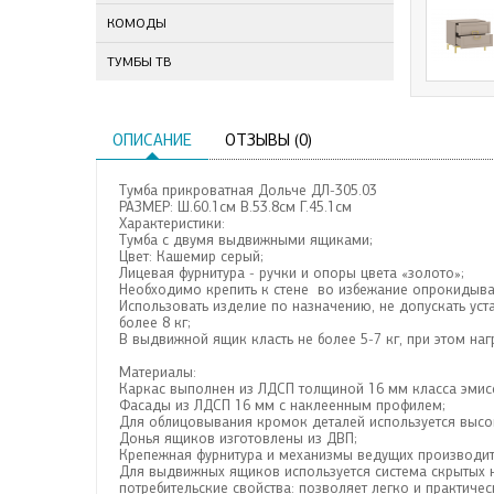
КОМОДЫ
ТУМБЫ ТВ
ОПИСАНИЕ
ОТЗЫВЫ (0)
Тумба прикроватная Дольче ДЛ-305.03
РАЗМЕР: Ш.60.1см В.53.8см Г.45.1см
Характеристики:
Тумба с двумя выдвижными ящиками;
Цвет: Кашемир серый;
Лицевая фурнитура - ручки и опоры цвета «золото»;
Необходимо крепить к стене во избежание опрокидыва
Использовать изделие по назначению, не допускать у
более 8 кг;
В выдвижной ящик класть не более 5-7 кг, при этом на
Материалы:
Каркас выполнен из ЛДСП толщиной 16 мм класса эмисс
Фасады из ЛДСП 16 мм с наклеенным профилем;
Для облицовывания кромок деталей используется высо
Донья ящиков изготовлены из ДВП;
Крепежная фурнитура и механизмы ведущих производителе
Для выдвижных ящиков используется система скрытых н
потребительские свойства: позволяет легко и практич