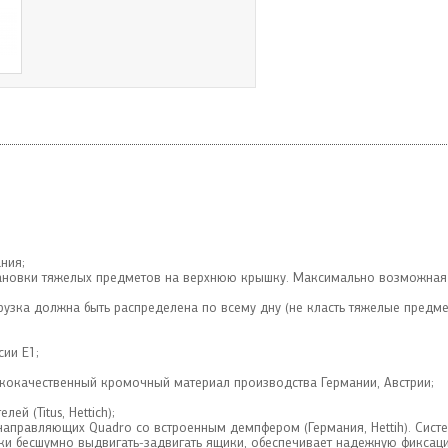
ния;
становки тяжелых предметов на верхнюю крышку. Максимально возможная
грузка должна быть распределена по всему дну (не класть тяжелые предме
ии Е1;
кокачественный кромочный материал производства Германии, Австрии;
й (Titus, Hettiсh);
аправляющих Quadro со встроенным демпфером (Германия, Hettih). Сист
ески бесшумно выдвигать-задвигать ящики, обеспечивает надежную фиксац