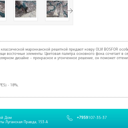
 классической марокканской решеткой придают ковру OLVI BOSFOR особы
сущи восточные элементы. Цветовая палитра основного фона сочетает в с
лярном дизайне – прекрасное и утонченное решение, он поможет оттенит
PES) - 18%,
+7959
107-35-37
ой Дом
еты Луганская Правда, 153-А