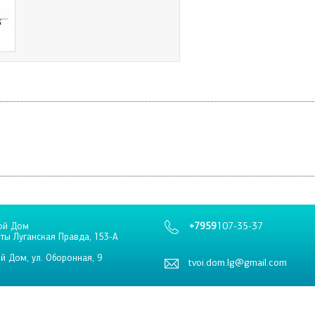
+7959
107-35-37
ой Дом
еты Луганская Правда, 153-А
й Дом, ул. Оборонная, 9
tvoi.dom.lg@gmail.com