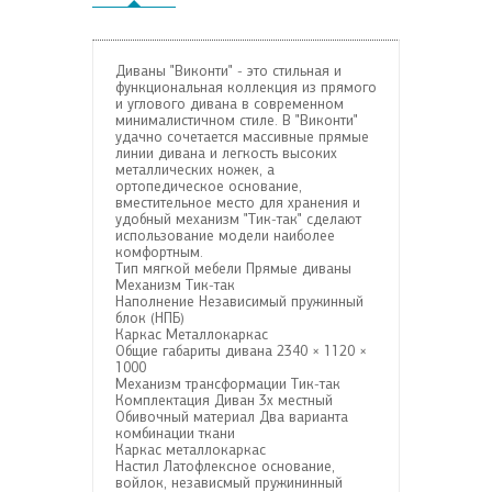
Диваны "Виконти" - это стильная и
функциональная коллекция из прямого
и углового дивана в современном
минималистичном стиле. В "Виконти"
удачно сочетается массивные прямые
линии дивана и легкость высоких
металлических ножек, а
ортопедическое основание,
вместительное место для хранения и
удобный механизм "Тик-так" сделают
использование модели наиболее
комфортным.
Тип мягкой мебели
Прямые диваны
Механизм
Тик-так
Наполнение
Независимый пружинный
блок (НПБ)
Каркас
Металлокаркас
Общие габариты дивана
2340 × 1120 ×
1000
Механизм трансформации
Тик-так
Комплектация
Диван 3х местный
Обивочный материал
Два варианта
комбинации ткани
Каркас
металлокаркас
Настил
Латофлексное основание,
войлок, независмый пружининный