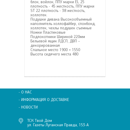
блок, войлок, ППУ марки EL 25
плотность - 45 жесткость, ППУ марки
ST 22 плотность - 38 жесткость,
холлотек.
Подушки дивана
Высокообъемный
наполнитель холлофайбер, спонбонд,
холлотек, чехлы подушек съемные
Ножки
Пластиковые
Подлокотники
Шириной 220мм
Бельевой ящик
ЛДСП, ДВП –
декорированная
Спальное место
1900 × 1550
Высота сидячего места
480
- О НАС
- ИНФОРМАЦИЯ О ДОСТАВКЕ
- НОВОСТИ
ТСК Твой Дом
ул. Газеты Луганская Правда, 153-А