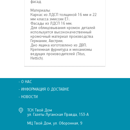
фасад.
Материалы:
Каркас из ЛДСП толщиной 16 мм и 22
мм класса эмиссии Е1;
Фасады из ЛДСП 16 мм;
Для облицовывания кромок деталей
используется высококачественный
кромочный материал производства
Германии, Австрии;
Дно ящика изготовлено из ДВП;
Крепежная фурнитура и механизмы
ведущих производителей (Titus,
Hettiсh).
- О НАС
- ИНФОРМАЦИЯ О ДОСТАВКЕ
- НОВОСТИ
ТСК Твой Дом
ул. Газеты Луганская Правда, 153-А
МЦ Твой Дом, ул. Оборонная, 9