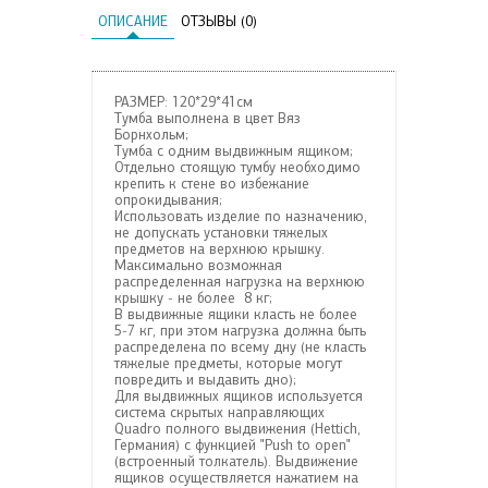
ОПИСАНИЕ
ОТЗЫВЫ (0)
РАЗМЕР: 120*29*41см
Тумба выполнена в цвет Вяз
Борнхольм;
Тумба с одним выдвижным ящиком;
Отдельно стоящую тумбу необходимо
крепить к стене во избежание
опрокидывания;
Использовать изделие по назначению,
не допускать установки тяжелых
предметов на верхнюю крышку.
Максимально возможная
распределенная нагрузка на верхнюю
крышку - не более 8 кг;
В выдвижные ящики класть не более
5-7 кг, при этом нагрузка должна быть
распределена по всему дну (не класть
тяжелые предметы, которые могут
повредить и выдавить дно);
Для выдвижных ящиков используется
система скрытых направляющих
Quadro полного выдвижения (Hettiсh,
Германия) с функцией "Push to open"
(встроенный толкатель). Выдвижение
ящиков осуществляется нажатием на