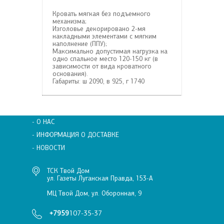
Кровать мягкая без подъемного
механизма;
Изголовье декорировано 2-мя
накладными элементами с мягким
наполнение (ППУ);
Максимально допустимая нагрузка на
одно спальное место 120-150 кг (в
зависимости от вида кроватного
основания).
Габариты: ш 2090, в 925, г 1740
- О НАС
- ИНФОРМАЦИЯ О ДОСТАВКЕ
- НОВОСТИ
ТСК Твой Дом
ул. Газеты Луганская Правда, 153-А
МЦ Твой Дом, ул. Оборонная, 9
+7959
107-35-37