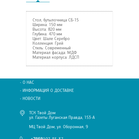
Стол, бутылочница СБ-15
Ширина:
150 мм
Высота:
820 мм
Глубина:
470 мм
Цвет:
Шале Серебро
Коллекция:
Грей
Стиль:
Современный
Материал фасада:
МДФ
Материал корпуса:
ЛДСП
- О НАС
- ИНФОРМАЦИЯ О ДОСТАВКЕ
- НОВОСТИ
ТСК Твой Дом
ул. Газеты Луганская Правда, 153-А
МЦ Твой Дом, ул. Оборонная, 9