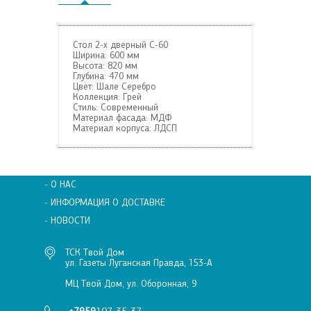
Стол 2-х дверный С-60
Ширина:
600 мм
Высота:
820 мм
Глубина:
470 мм
Цвет:
Шале Серебро
Коллекция:
Грей
Стиль:
Современный
Материал фасада:
МДФ
Материал корпуса:
ЛДСП
- О НАС
- ИНФОРМАЦИЯ О ДОСТАВКЕ
- НОВОСТИ
ТСК Твой Дом
ул. Газеты Луганская Правда, 153-А
МЦ Твой Дом, ул. Оборонная, 9