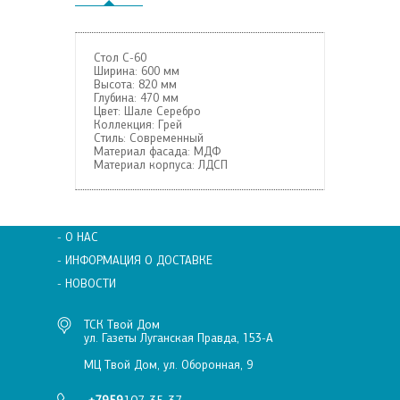
Стол С-60
Ширина:
600 мм
Высота:
820 мм
Глубина:
470 мм
Цвет:
Шале Серебро
Коллекция:
Грей
Стиль:
Современный
Материал фасада:
МДФ
Материал корпуса:
ЛДСП
- О НАС
- ИНФОРМАЦИЯ О ДОСТАВКЕ
- НОВОСТИ
ТСК Твой Дом
ул. Газеты Луганская Правда, 153-А
МЦ Твой Дом, ул. Оборонная, 9