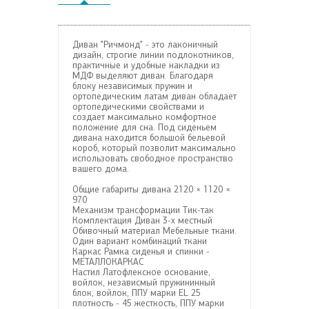
Диван "Ричмонд" - это лаконичный
дизайн, строгие линии подлокотников,
практичные и удобные накладки из
МДФ выделяют диван. Благодаря
блоку независимых пружин и
ортопедическим латам диван обладает
ортопедическими свойствами и
создает максимально комфортное
положение для сна. Под сиденьем
дивана находится большой бельевой
короб, который позволит максимально
использовать свободное пространство
вашего дома.
Общие габариты дивана
2120 × 1120 ×
970
Механизм трансформации
Тик-так
Комплектация
Диван 3-х местный
Обивочный материал
Мебельные ткани.
Один вариант комбинаций ткани
Каркас
Рамка сиденья и спинки -
МЕТАЛЛОКАРКАС
Настил
Латофлексное основание,
войлок, независмый пружининный
блок, войлок, ППУ марки EL 25
плотность - 45 жесткость, ППУ марки