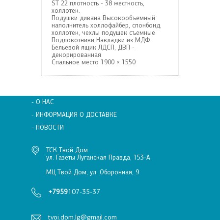
ST 22 плотность - 38 жесткость,
холлотек.
Подушки дивана
Высокообъемный
наполнитель холлофайбер, спонбонд,
холлотек, чехлы подушек съемные
Подлокотники
Накладки из МДФ
Бельевой ящик
ЛДСП, ДВП -
декорированная
Спальное место
1900 × 1550
- О НАС
- ИНФОРМАЦИЯ О ДОСТАВКЕ
- НОВОСТИ
ТСК Твой Дом
ул. Газеты Луганская Правда, 153-А
МЦ Твой Дом, ул. Оборонная, 9
+7959
107-35-37
tvoi.dom.lg@gmail.com