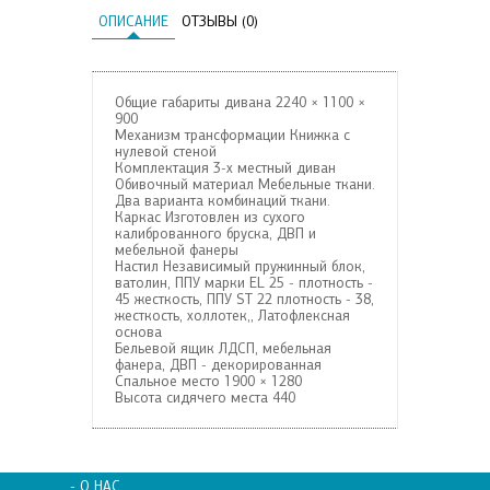
ОПИСАНИЕ
ОТЗЫВЫ (0)
Общие габариты дивана
2240 × 1100 ×
900
Механизм трансформации
Книжка с
нулевой стеной
Комплектация
3-х местный диван
Обивочный материал
Мебельные ткани.
Два варианта комбинаций ткани.
Каркас
Изготовлен из сухого
калиброванного бруска, ДВП и
мебельной фанеры
Настил
Независимый пружинный блок,
ватолин, ППУ марки EL 25 - плотность -
45 жесткость, ППУ ST 22 плотность - 38,
жесткость, холлотек,, Латофлексная
основа
Бельевой ящик
ЛДСП, мебельная
фанера, ДВП - декорированная
Спальное место
1900 × 1280
Высота сидячего места
440
- О НАС