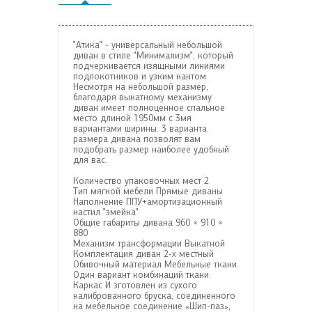
"Атика" - универсальный небольшой
диван в стиле "Минимализм", который
подчеркивается изящными линиями
подлокотников и узким кантом.
Несмотря на небольшой размер,
благодаря выкатному механизму
диван имеет полноценное спальное
место длиной 1950мм с 3мя
вариантами ширины. 3 варианта
размера дивана позволят вам
подобрать размер наиболее удобный
для вас.
Количество упаковочных мест
2
Тип мягкой мебели
Прямые диваны
Наполнение
ППУ+амортизационный
настил "змейка"
Общие габариты дивана
960 × 910 ×
880
Механизм трансформации
Выкатной
Комплектация
диван 2-х местный
Обивочный материал
Мебельные ткани.
Один вариант комбинаций ткани.
Каркас
И зготовлен из сухого
калиброванного бруска, соединенного
на мебельное соединение «Шип-паз»,