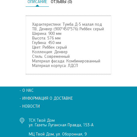
ОПИСАНИЕ
ОТЗЫВЫ (0)
Характеристики: Тумба Д-5 малая под
ТВ, Денвер (900*450*576) Риббек серый
Ширина:
900 мм
Высота:
576 мм
Глубина:
450 мм
Цвет:
Риббек серый
Коллекция:
Денвер
Стиль:
Современный
Материал фасада:
Комбинированный
Материал корпуса:
ЛДСП
- О НАС
- ИНФОРМАЦИЯ О ДОСТАВКЕ
- НОВОСТИ
ТСК Твой Дом
ул. Газеты Луганская Правда, 153-А
МЦ Твой Дом, ул. Оборонная, 9