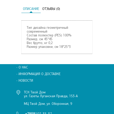
ОПИСАНИЕ
ОТЗЫВЫ (0)
Тип дизайна
геометричный
современный
Состав
полиэстер (PES) 100%
Размер, см
45*45
Вес брутто, кг
0,2
Размер упаковки, см
18*25*3
- О НАС
- ИНФОРМАЦИЯ О ДОСТАВКЕ
- НОВОСТИ
ТСК Твой Дом
ул. Газеты Луганская Правда, 153-А
МЦ Твой Дом, ул. Оборонная, 9
+7959
107-35-37