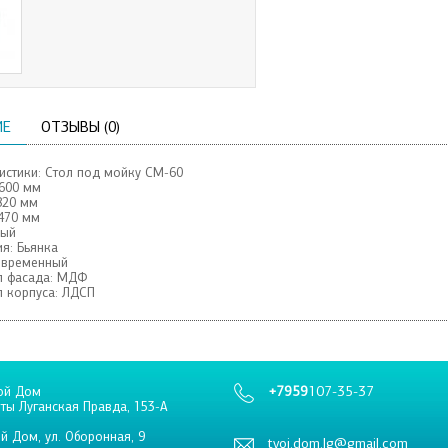
ИЕ
ОТЗЫВЫ (0)
истики: Стол под мойку СМ-60
600 мм
820 мм
470 мм
лый
я:
Бьянка
овременный
 фасада:
МДФ
 корпуса:
ЛДСП
+7959
107-35-37
ой Дом
еты Луганская Правда, 153-А
й Дом, ул. Оборонная, 9
tvoi.dom.lg@gmail.com