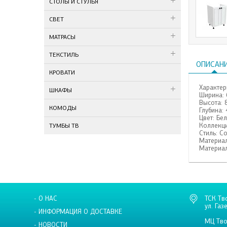
СТОЛЫ И СТУЛЬЯ
СВЕТ
МАТРАСЫ
ТЕКСТИЛЬ
ОПИСАН
КРОВАТИ
Характер
ШКАФЫ
Ширина:
Высота:
КОМОДЫ
Глубина:
Цвет:
Бе
Коллекци
ТУМБЫ ТВ
Стиль:
С
Материал
Материал
- О НАС
ТСК Тв
ул. Газ
- ИНФОРМАЦИЯ О ДОСТАВКЕ
МЦ Тво
- НОВОСТИ