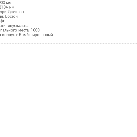
900 мм
2104 мм
кори Джексон
я:
Бостон
фт
ати:
двуспальная
пального места:
1600
 корпуса:
Комбинированный