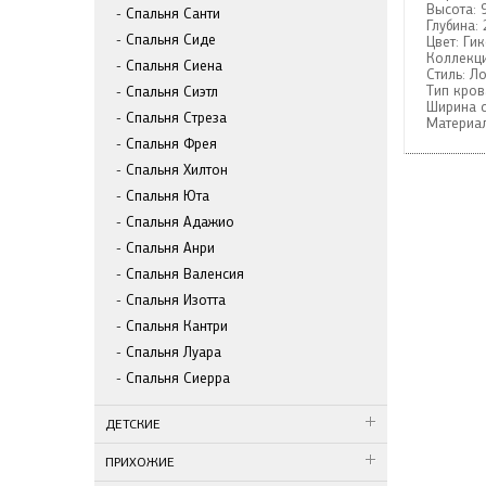
Высота:
Спальня Санти
Глубина:
Спальня Сиде
Цвет:
Ги
Коллекци
Спальня Сиена
Стиль:
Ло
Тип кров
Спальня Сиэтл
Ширина с
Спальня Стреза
Материал
Спальня Фрея
Спальня Хилтон
Спальня Юта
Спальня Адажио
Спальня Анри
Спальня Валенсия
Спальня Изотта
Спальня Кантри
Спальня Луара
Спальня Сиерра
ДЕТСКИЕ
ПРИХОЖИЕ