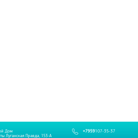
+7959
107-35-37
ой Дом
еты Луганская Правда, 153-А