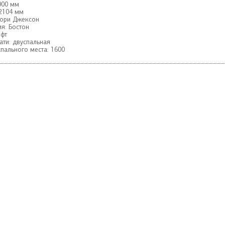
900 мм
2104 мм
кори Джексон
я:
Бостон
фт
ати:
двуспальная
пального места:
1600