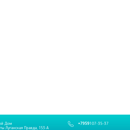
+7959
107-35-37
ой Дом
еты Луганская Правда, 153-А