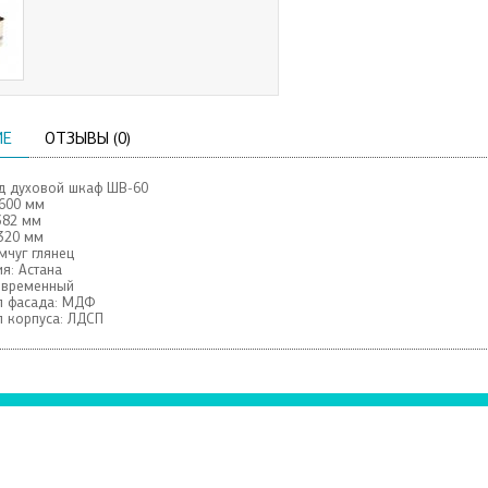
ИЕ
ОТЗЫВЫ (0)
д духовой шкаф ШВ-60
600 мм
382 мм
320 мм
чуг глянец
я:
Астана
овременный
 фасада:
МДФ
 корпуса:
ЛДСП
+7959
107-35-37
ой Дом
еты Луганская Правда, 153-А
й Дом, ул. Оборонная, 9
tvoi.dom.lg@gmail.com