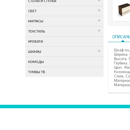
СТОЛЫ И СТУЛЬЯ
СВЕТ
МАТРАСЫ
ТЕКСТИЛЬ
ОПИСАН
КРОВАТИ
Шкаф по
ШКАФЫ
Ширина:
Высота:
КОМОДЫ
Глубина:
Цвет:
Жем
Коллекци
ТУМБЫ ТВ
Стиль:
С
Материал
Материал
- О НАС
ТСК Тв
ул. Газ
- ИНФОРМАЦИЯ О ДОСТАВКЕ
МЦ Тво
- НОВОСТИ