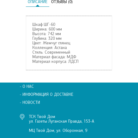
ОПИСАНИЕ
ОТЗЫВЫ (0)
Шкаф ШГ-60
Ширина:
600 мм
Высота:
742 мм
Глубина:
320 мм
Цвет:
Жемчуг глянец
Коллекция:
Астана
Стиль:
Современный
Материал фасада:
МДФ
Материал корпуса:
ЛДСП
- О НАС
- ИНФОРМАЦИЯ О ДОСТАВКЕ
- НОВОСТИ
ТСК Твой Дом
ул. Газеты Луганская Правда, 153-А
МЦ Твой Дом, ул. Оборонная, 9