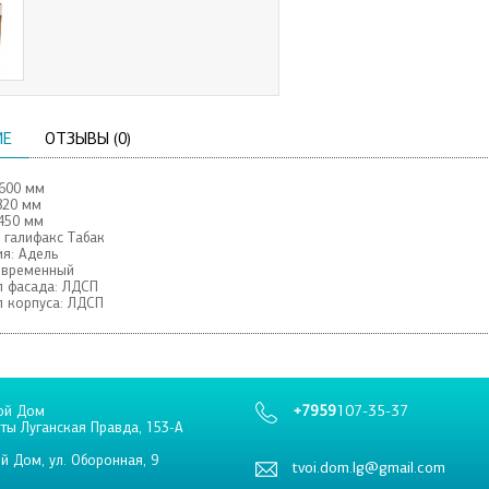
ИЕ
ОТЗЫВЫ (0)
600 мм
820 мм
450 мм
 галифакс Табак
я:
Адель
овременный
 фасада:
ЛДСП
 корпуса:
ЛДСП
+7959
107-35-37
ой Дом
еты Луганская Правда, 153-А
й Дом, ул. Оборонная, 9
tvoi.dom.lg@gmail.com