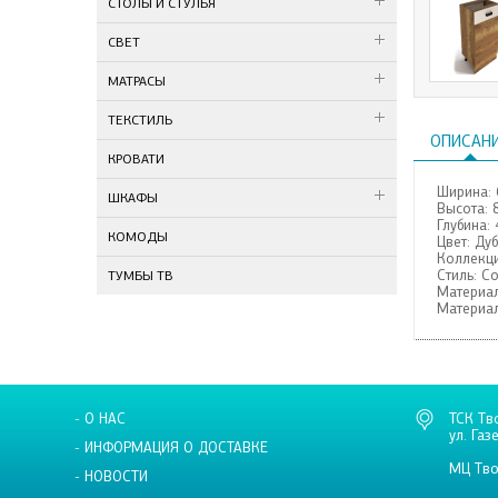
СТОЛЫ И СТУЛЬЯ
СВЕТ
МАТРАСЫ
ТЕКСТИЛЬ
ОПИСАН
КРОВАТИ
Ширина:
ШКАФЫ
Высота:
Глубина:
КОМОДЫ
Цвет:
Дуб
Коллекци
Стиль:
С
ТУМБЫ ТВ
Материал
Материал
- О НАС
ТСК Тв
ул. Газ
- ИНФОРМАЦИЯ О ДОСТАВКЕ
МЦ Тво
- НОВОСТИ